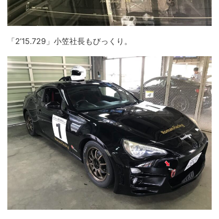
「2’15.729」小笠社長もびっくり。