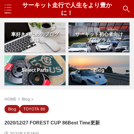
サーキット走行で人生をより豊か
に！
車好きのためのブログ
サーキット初心者向け
講座
プログラム
Select Parts
Blog
HOME
>
Blog
>
Blog
TOYOTA 86
2020/12/27 FOREST CUP 86Best Time更新
2021年4月18日