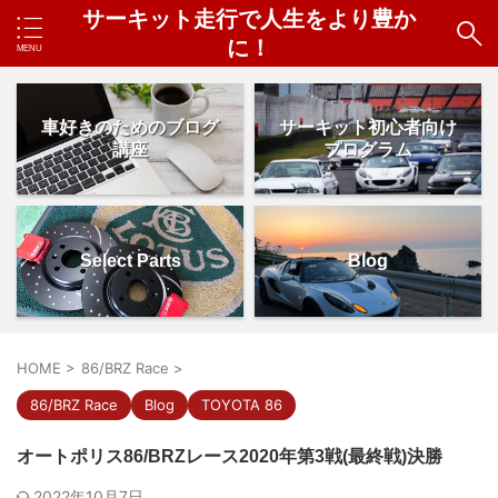
サーキット走行で人生をより豊か
に！
車好きのためのブログ
サーキット初心者向け
講座
プログラム
Select Parts
Blog
HOME
>
86/BRZ Race
>
86/BRZ Race
Blog
TOYOTA 86
オートポリス86/BRZレース2020年第3戦(最終戦)決勝
2022年10月7日