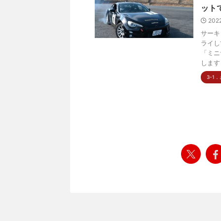
ット
202
サーキ
ライし
「ミニ
します .
3-1