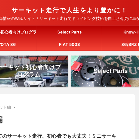
サーキット走行で人生をより豊かに！
情報のWebサイト / サーキット走行でドライビング技術を向上させ更に
行初心者向けプログラ
Select Parts
Know-
YOTA 86
ム
FIAT 500S
86/BRZ 
サーキット初心者向けプ
Select Parts
ログラム
ット編
>
編
てのサーキット走行、初心者でも大丈夫！ミニサーキ