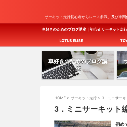
サーキット走行初心者からレース参戦、及び車関係
車好きのためのブログ講座｜初心者
サーキット走
でも簡単に始められる完全ガイド
LOTUS ELISE
TO
車好きのためのブログ講
座
HOME
>
サーキット走行
>
3．ミニサーキ
3．ミニサーキット
初め