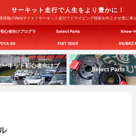
サーキット走行で人生をより豊かに！
情報のWebサイト / サーキット走行でドライビング技術を向上させ更に
行初心者向けプログラ
Select Parts
Know-
YOTA 86
ム
FIAT 500S
86/BRZ 
サーキット初心者向けプ
Select Parts
ログラム
ル