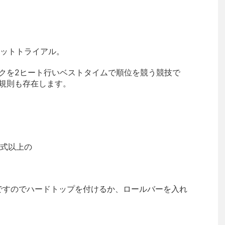
ットトライアル。
ックを2ヒート行いベストタイムで順位を競う競技で
会規則も存在します。
式以上の
ンカーですのでハードトップを付けるか、ロールバーを入れ