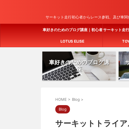
サーキット走行初心者からレース参戦、及び車関係
車好きのためのブログ講座｜初心者
サーキット走
でも簡単に始められる完全ガイド
LOTUS ELISE
TO
車好きのためのブログ講
座
HOME
>
Blog
>
Blog
サーキットトライア