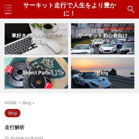
サーキット走行で人生をより豊か
に！
車好きのためのブログ
サーキット初心者向け
講座
プログラム
Select Parts
Blog
HOME
>
Blog
>
Blog
走行解析
2020年10月22日