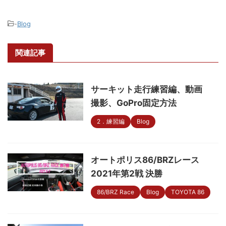
-
Blog
関連記事
サーキット走行練習編、動画
撮影、GoPro固定方法
2．練習編
Blog
オートポリス86/BRZレース
2021年第2戦 決勝
86/BRZ Race
Blog
TOYOTA 86