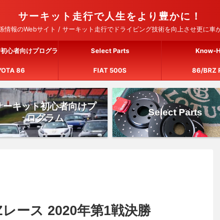
サーキット走行で人生をより豊かに！
情報のWebサイト / サーキット走行でドライビング技術を向上させ更に
行初心者向けプログラ
Select Parts
Know-
YOTA 86
ム
FIAT 500S
86/BRZ 
サーキット初心者向けプ
Select Parts
ログラム
Zレース 2020年第1戦決勝