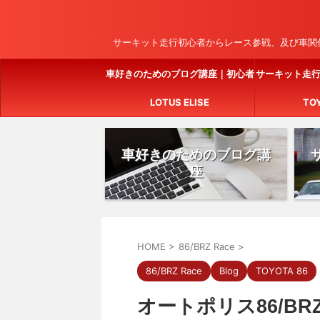
サーキット走行初心者からレース参戦、及び車関係
車好きのためのブログ講座｜初心者
サーキット走
でも簡単に始められる完全ガイド
LOTUS ELISE
TO
車好きのためのブログ講
座
HOME
>
86/BRZ Race
>
86/BRZ Race
Blog
TOYOTA 86
オートポリス86/BR