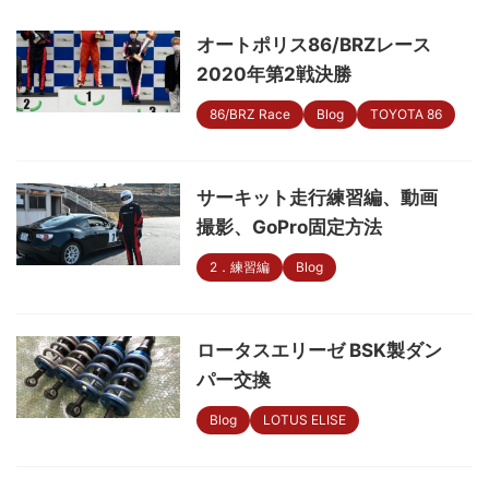
オートポリス86/BRZレース
2020年第2戦決勝
86/BRZ Race
Blog
TOYOTA 86
サーキット走行練習編、動画
撮影、GoPro固定方法
2．練習編
Blog
ロータスエリーゼ BSK製ダン
パー交換
Blog
LOTUS ELISE