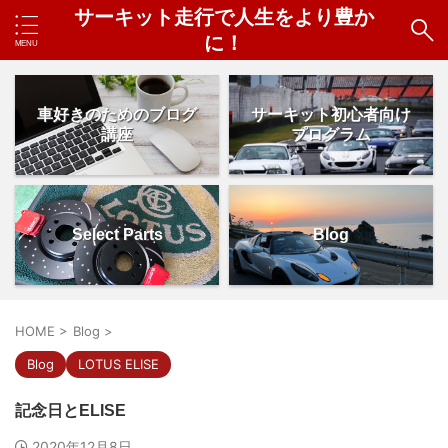
サーキット走行で人生をより豊か
に！
車好きのためのブログ
サーキット初心者向け
講座
プログラム
Select Parts
Blog
HOME
>
Blog
>
Blog
LOTUS ELISE
記念日とELISE
2020年12月8日