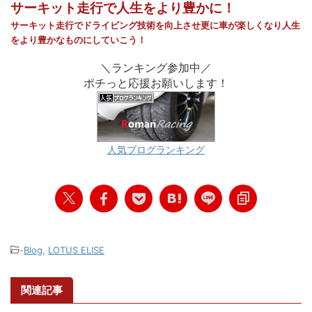
サーキット走行で人生をより豊かに！
サーキット走行でドライビング技術を向上させ
更に車が
楽しく
なり
人生
をより豊かなものに
していこう！
＼ランキング参加中／
ポチっと応援お願いします！
人気ブログランキング
-
Blog
,
LOTUS ELISE
関連記事