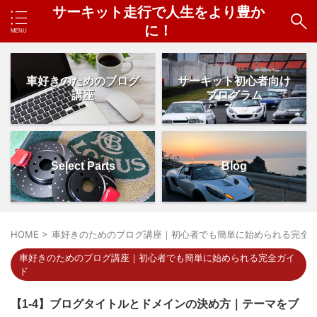
サーキット走行で人生をより豊か
に！
車好きのためのブログ
サーキット初心者向け
講座
プログラム
Select Parts
Blog
HOME
>
車好きのためのブログ講座｜初心者でも簡単に始められる完全
車好きのためのブログ講座｜初心者でも簡単に始められる完全ガイ
ド
【1-4】ブログタイトルとドメインの決め方｜テーマをブ