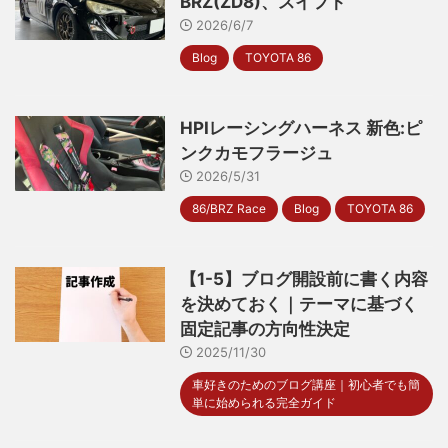
BRZ(ZD8)、スイフト
2026/6/7
Blog
TOYOTA 86
HPIレーシングハーネス 新色:ピ
ンクカモフラージュ
2026/5/31
86/BRZ Race
Blog
TOYOTA 86
【1-5】ブログ開設前に書く内容
を決めておく｜テーマに基づく
固定記事の方向性決定
2025/11/30
車好きのためのブログ講座｜初心者でも簡
単に始められる完全ガイド